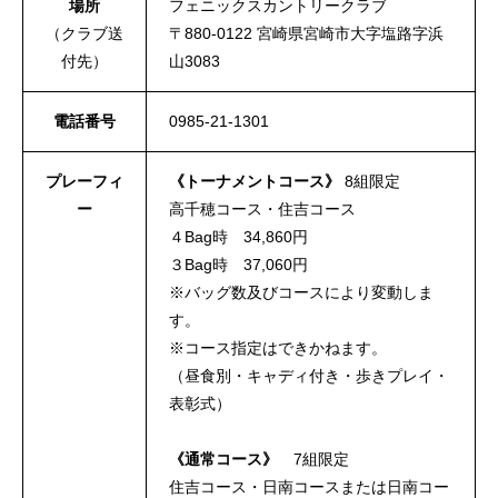
場所
フェニックスカントリークラブ
（クラブ送
〒880-0122 宮崎県宮崎市大字塩路字浜
付先）
山3083
電話番号
0985-21-1301
プレーフィ
《トーナメントコース》
8組限定
ー
高千穂コース・住吉コース
４Bag時 34,860円
３Bag時 37,060円
※バッグ数及びコースにより変動しま
す。
※コース指定はできかねます。
（昼食別・キャディ付き・歩きプレイ・
表彰式）
《通常コース》
7組限定
住吉コース・日南コースまたは日南コー