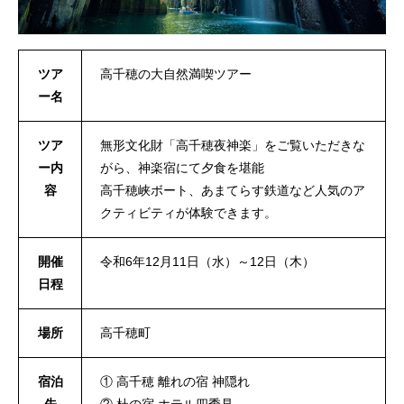
ツア
高千穂の大自然満喫ツアー
ー名
ツア
無形文化財「高千穂夜神楽」をご覧いただきな
ー内
がら、神楽宿にて夕食を堪能
容
高千穂峡ボート、あまてらす鉄道など人気のア
クティビティが体験できます。
開催
令和6年12月11日（水）～12日（木）
日程
場所
高千穂町
宿泊
① 高千穂 離れの宿 神隠れ